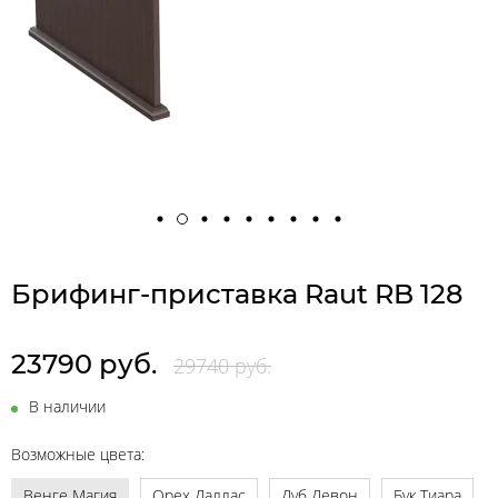
Брифинг-приставка Raut RB 128
23790 руб.
29740 руб.
В наличии
Возможные цвета:
Венге Магия
Орех Даллас
Дуб Девон
Бук Тиара