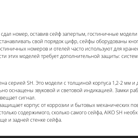
и сдал номер, оставив сейф запертым, гостиничные модели
устанавливать свой порядок цифр, сейфы оборудованы кно
стиничных номеров и отелей часто используют для хранен
сти этих моделей требует дополнительной защиты: систе
на серией SH. Это модели с толщиной корпуса 1,2-2 мм и 
но оснащены звуковой и световой индикацией. Замки рабо
вещает сигнал.
щищает корпус от коррозии и бытовых механических пов
только содержимого, сколько самого сейфа, AIKO SH необ
ще и задней стенке сейфа.