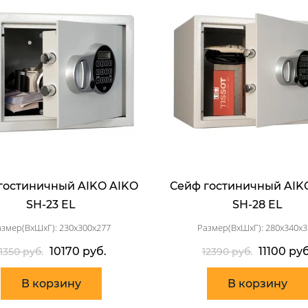
гостиничный AIKO AIKO
Сейф гостиничный AIK
SH-23 EL
SH-28 EL
азмер(ВхШхГ): 230x300x277
Размер(ВхШхГ): 280x340x3
10170 руб.
11100 руб
11350 руб.
12390 руб.
В корзину
В корзину