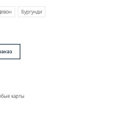
Девон
Бургунди
заказ
любые карты