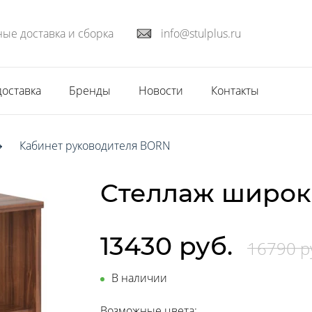
ые доставка и сборка
info@stulplus.ru
доставка
Бренды
Новости
Контакты
Кабинет руководителя BORN
Cтеллаж широки
13430 руб.
16790 р
В наличии
Возможные цвета: