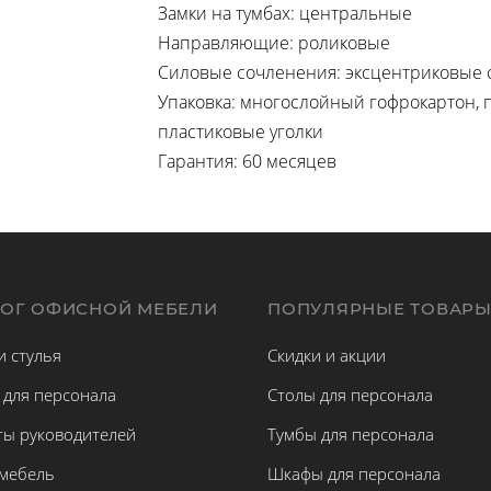
Замки на тумбах: центральные
Направляющие: роликовые
Силовые сочленения: эксцентриковые 
Упаковка: многослойный гофрокартон, п
пластиковые уголки
Гарантия: 60 месяцев
ЛОГ ОФИСНОЙ МЕБЕЛИ
ПОПУЛЯРНЫЕ ТОВАР
и стулья
Скидки и акции
 для персонала
Столы для персонала
ты руководителей
Тумбы для персонала
 мебель
Шкафы для персонала