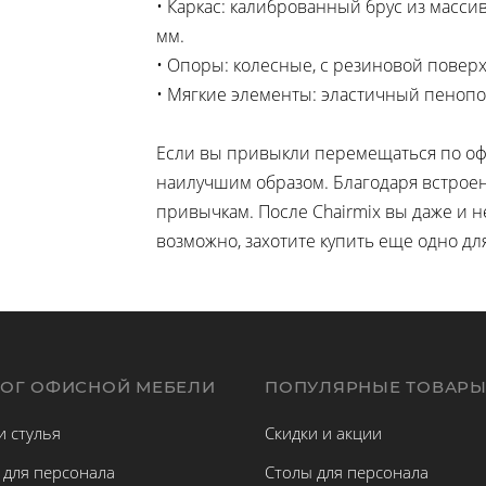
• Каркас: калиброванный брус из масси
мм.
• Опоры: колесные, с резиновой повер
• Мягкие элементы: эластичный пенопо
Если вы привыкли перемещаться по офи
наилучшим образом. Благодаря встрое
привычкам. После Chairmix вы даже и н
возможно, захотите купить еще одно д
ЛОГ ОФИСНОЙ МЕБЕЛИ
ПОПУЛЯРНЫЕ ТОВАР
и стулья
Скидки и акции
 для персонала
Столы для персонала