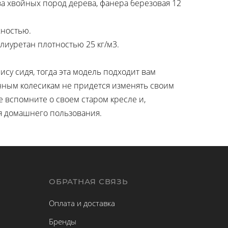
ва хвойных пород дерева, фанера березовая 12
хностью.
лиуретан плотностью 25 кг/м3.
су сидя, тогда эта модель подходит вам
нным колесикам не придется изменять своим
е вспомните о своем старом кресле и,
ля домашнего пользования.
Ы
ОБРАТНАЯ СВЯЗЬ
Оплата и доставка
Бренды