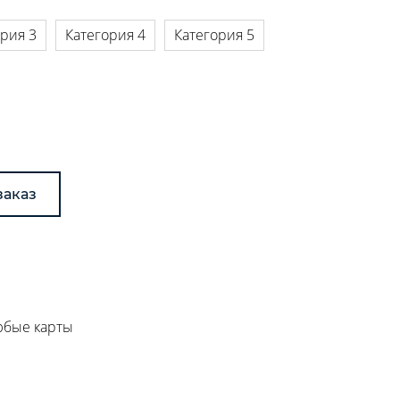
ория 3
Категория 4
Категория 5
заказ
любые карты