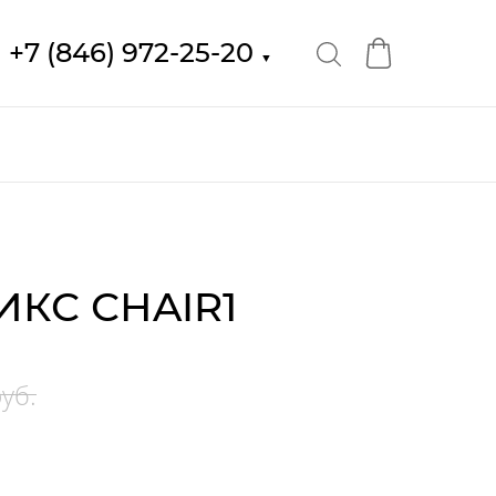
+7 (846) 972-25-20
▼
ИКС СНAIR1
уб.