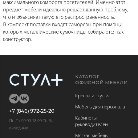
максимального комфорта посетителей. Именно этот
предмет мебели идеально решает данную проблему,
что и объясняет такую его распространенность.
В комплект поставки входят саморезы при помощи
которых металлические сумочницы собираются как
конструктор.
КАТАЛОГ
ОФИСНОЙ МЕБЕЛИ
Кресла и стулья
Мебель для персонала
+7 (846) 972-25-20
Кабинеты
Пн-Пт 09:00-18:00 Сб-Вс
руководителей
выходные
Мягкая мебель