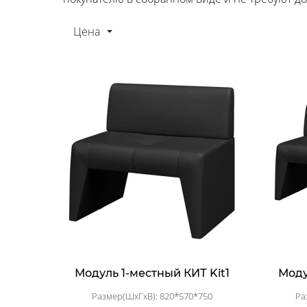
Цена
Модуль 1-местный КИТ Kit1
Моду
Размер(ШхГхВ): 820*570*750
Ра