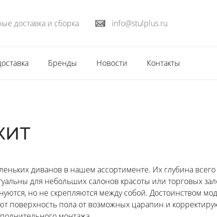
ые доставка и сборка
info@stulplus.ru
доставка
Бренды
Новости
Контакты
КИТ
леньких диванов в нашем ассортименте. Их глубина всего 
туальны для небольших салонов красоты или торговых зал
нуются, но не скрепляются между собой. Достоинством м
т поверхность пола от возможных царапин и корректирую
ополнительного монтажа.