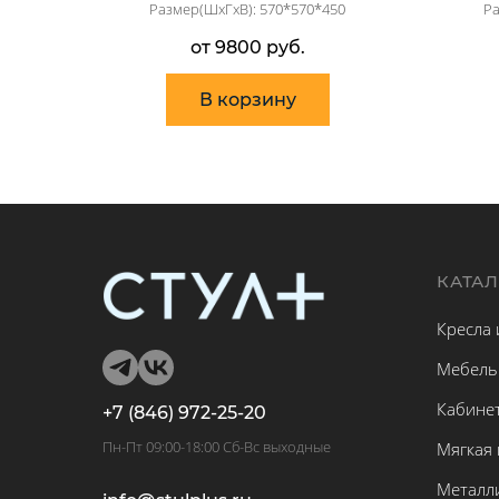
Размер(ШхГхВ): 570*570*450
Ра
от 9800 руб.
В корзину
КАТА
Кресла 
Мебель
Кабине
+7 (846) 972-25-20
Пн-Пт 09:00-18:00 Сб-Вс выходные
Мягкая
Металл