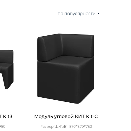
по популярности
 Kit3
Модуль угловой КИТ Kit-C
750
Размер(ШхГхВ): 570*570*750