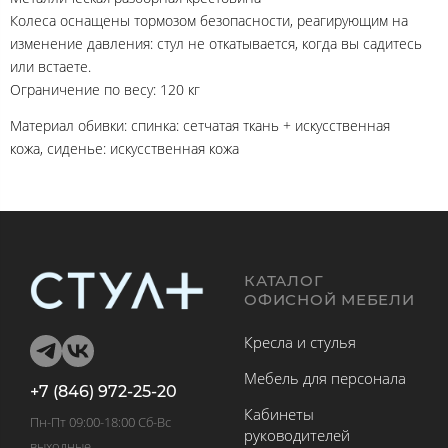
Колеса оснащены тормозом безопасности, реагирующим на
изменение давления: стул не откатывается, когда вы садитесь
или встаете.
Ограничение по весу: 120 кг
Материал обивки: спинка: сетчатая ткань + искусственная
кожа, сиденье: искусственная кожа
КАТАЛОГ
ОФИСНОЙ МЕБЕЛИ
Кресла и стулья
Мебель для персонала
+7 (846) 972-25-20
Кабинеты
Пн-Пт 09:00-18:00 Сб-Вс
руководителей
выходные