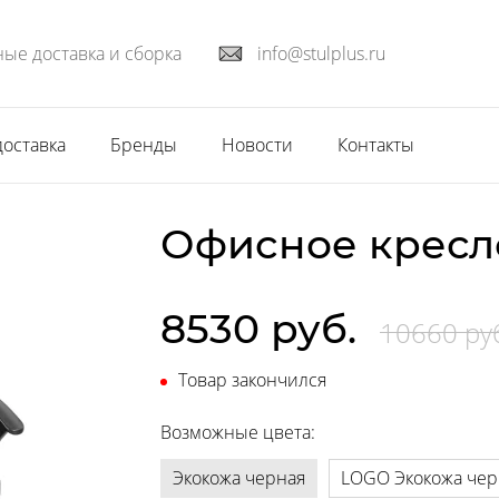
ые доставка и сборка
info@stulplus.ru
доставка
Бренды
Новости
Контакты
Офисное кресл
8530 руб.
10660 ру
Товар закончился
Возможные цвета:
Экокожа черная
LOGO Экокожа чер