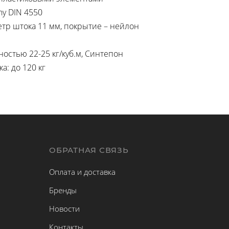
ny DIN 4550
етр штока 11 мм, покрытие – нейлон
остью 22-25 кг/куб.м, Синтепон
: до 120 кг
Ы
ОБРАТНАЯ СВЯЗЬ
Оплата и доставка
Бренды
Новости
Контакты