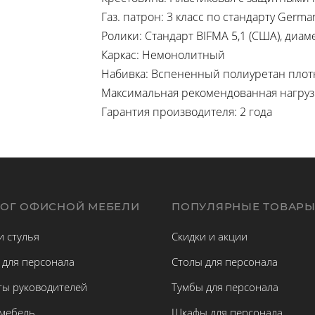
Газ. патрон: 3 класс по стандарту Germa
Ролики: Стандарт BIFMA 5,1 (США), диам
Каркас: Немонолитный
Набивка: Вспененный полиуретан плотн
Максимальная рекомендованная нагрузка
Гарантия производителя: 2 года
ЛОГ ОФИСНОЙ МЕБЕЛИ
ПОПУЛЯРНЫЕ ТОВАР
и стулья
Скидки и акции
 для персонала
Столы для персонала
ты руководителей
Тумбы для персонала
 мебель
Шкафы для персонала