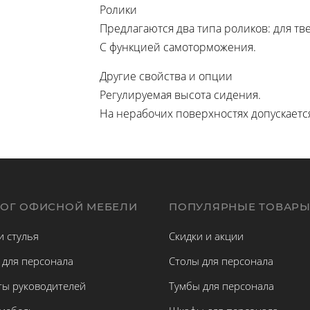
Ролики
Предлагаются два типа роликов: для т
С функцией самоторможения.
Другие свойства и опции
Регулируемая высота сидения.
На нерабочих поверхностях допускаетс
ЛОГ ОФИСНОЙ МЕБЕЛИ
ПОПУЛЯРНЫЕ ТОВАР
и стулья
Скидки и акции
 для персонала
Столы для персонала
ты руководителей
Тумбы для персонала