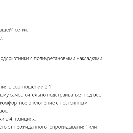
ащей" сетки.
е.
подлокотники с полиуретановыми накладками.
ия в соотношении 2:1.
низму самостоятельно подстраиваться под вес
ая комфортное отклонение с постоянным
вок.
и в 4 позициях.
его от неожиданного "опрокидывания" или