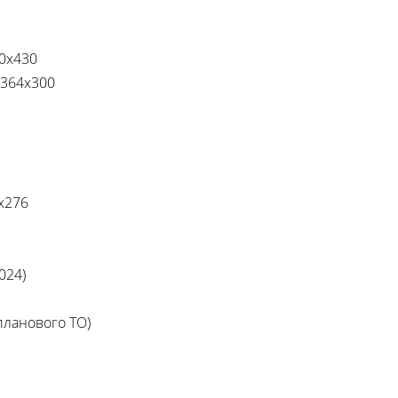
0x430
x364x300
x276
024)
планового ТО)