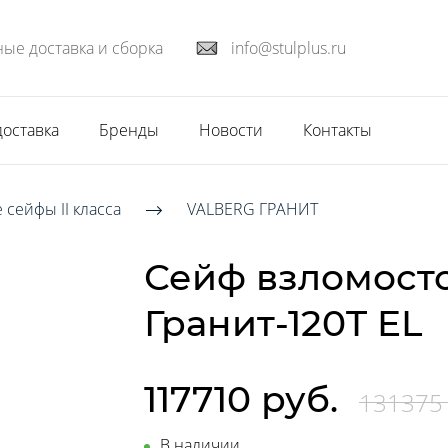
ые доставка и сборка
info@stulplus.ru
доставка
Бренды
Новости
Контакты
 сейфы II класса
VALBERG ГРАНИТ
Сейф взломост
Гранит-120T EL
117710 руб.
131375 
В наличии