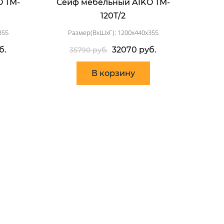
O TM-
Сейф мебельный AIKO TM-
120T/2
355
Размер(ВхШхГ): 1200x440x355
б.
32070 руб.
35790 руб.
В корзину