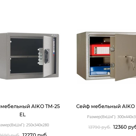
 мебельный AIKO TM-25
Сейф мебельный AIKO
EL
Размер(ВхШхГ): 300x440x3
азмер(ВхШхГ): 250x340x280
12360 ру
13790 руб.
12270 руб.
3690 руб.