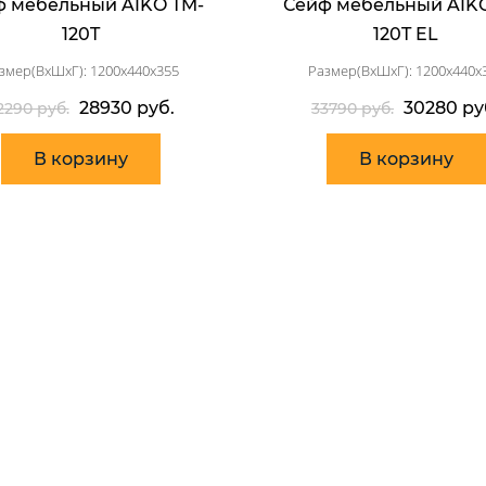
 мебельный AIKO TM-
Сейф мебельный AIK
120T
120T EL
змер(ВхШхГ): 1200x440x355
Размер(ВхШхГ): 1200x440x
28930 руб.
30280 ру
2290 руб.
33790 руб.
В корзину
В корзину