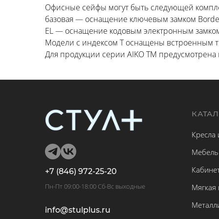
Офисные сейфы могут быть следующей компл
базовая — оснащение ключевым замком Borde
EL — оснащение кодовым электронным замком
Модели с индексом T оснащены встроенным т
Для продукции серии AIKO TM предусмотрена 
КАТА
Кресла 
Мебель
Кабине
+7 (846) 972-25-20
Пн-Пт 09:00-18:00 Сб-Вс выходные
Мягкая
Металл
info@stulplus.ru