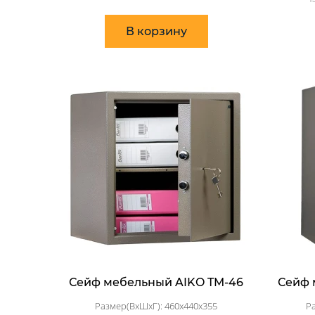
В корзину
Сейф мебельный AIKO TM-46
Сейф 
Размер(ВхШхГ): 460x440x355
Р