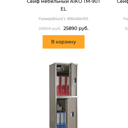
Сейф мебельный AIKO TM-90T
Сейф
EL
Размер(ВхШхГ): 900x440x355
Ра
25890 руб.
28890 руб.
3
В корзину