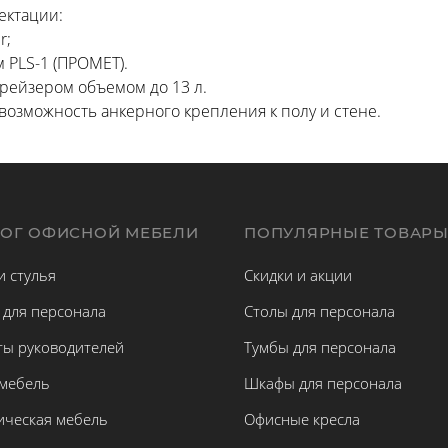
ектации:
r;
 PLS-1 (ПРОМЕТ).
рейзером объемом до 13 л.
возможность анкерного крепления к полу и стене.
ЛОГ ОФИСНОЙ МЕБЕЛИ
ПОПУЛЯРНЫЕ ТОВАР
и стулья
Скидки и акции
 для персонала
Столы для персонала
ты руководителей
Тумбы для персонала
 мебель
Шкафы для персонала
ическая мебель
Офисные кресла