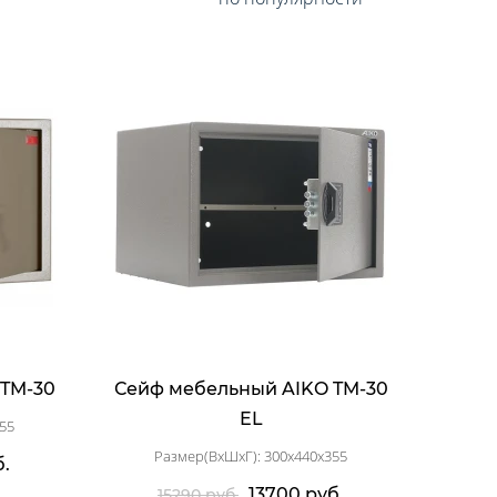
 TM-30
Сейф мебельный AIKO TM-30
EL
55
Размер(ВхШхГ): 300x440x355
б.
13700 руб.
15290 руб.