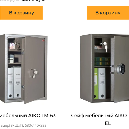
В корзину
В корзину
мебельный AIKO TM-63T
Сейф мебельный AIKO 
EL
азмер(ВхШхГ): 630x440x355