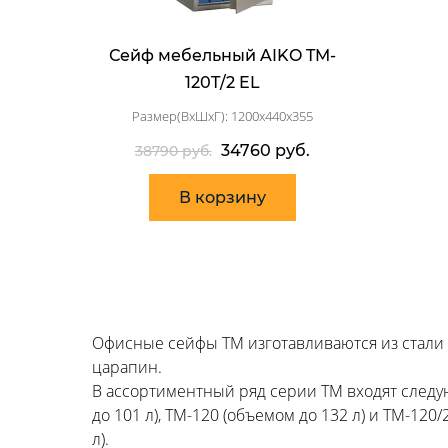
Сейф мебельный AIKO TM-
120T/2 EL
Размер(ВхШхГ): 1200x440x355
34760 руб.
38790 руб.
В корзину
Офисные сейфы TM изготавливаются из стали
царапин.
В ассортиментный ряд серии TM входят следующ
до 101 л), TM-120 (объемом до 132 л) и TM-12
л).