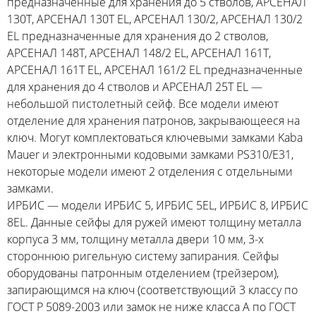
предназначенные для хранения до 5 стволов, АРСЕНАЛ
130T, АРСЕНАЛ 130T EL, АРСЕНАЛ 130/2, АРСЕНАЛ 130/2
EL предназначенные для хранения до 2 стволов,
АРСЕНАЛ 148T, АРСЕНАЛ 148/2 EL, АРСЕНАЛ 161T,
АРСЕНАЛ 161T EL, АРСЕНАЛ 161/2 EL предназначенные
для хранения до 4 стволов и АРСЕНАЛ 25T EL —
небольшой пистолетный сейф. Все модели имеют
отделение для хранения патронов, закрывающееся на
ключ. Могут комплектоваться ключевыми замками Kaba
Mauer и электронными кодовыми замками PS310/E31,
некоторые модели имеют 2 отделения с отдельными
замками.
ИРБИС — модели ИРБИС 5, ИРБИС 5EL, ИРБИС 8, ИРБИС
8EL. Данные сейфы для ружей имеют толщину металла
корпуса 3 мм, толщину металла двери 10 мм, 3-х
стороннюю ригельную систему запирания. Сейфы
оборудованы патронным отделением (трейзером),
запирающимся на ключ (соответствующий 3 классу по
ГОСТ Р 5089-2003 или замок не ниже класса А по ГОСТ