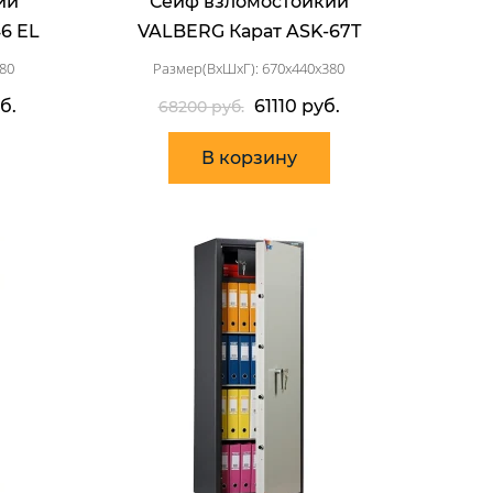
ий
Сейф взломостойкий
6 EL
VALBERG Карат ASK-67T
80
Размер(ВхШхГ): 670x440x380
б.
61110 руб.
68200 руб.
В корзину