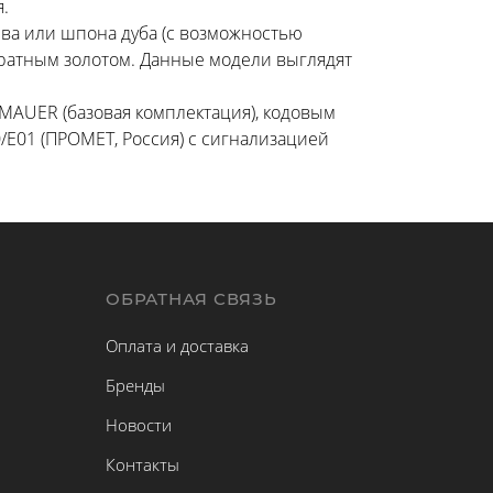
.
ева или шпона дуба (с возможностью
аратным золотом. Данные модели выглядят
AUER (базовая комплектация), кодовым
/E01 (ПРОМЕТ, Россия) с сигнализацией
Ы
ОБРАТНАЯ СВЯЗЬ
Оплата и доставка
Бренды
Новости
Контакты