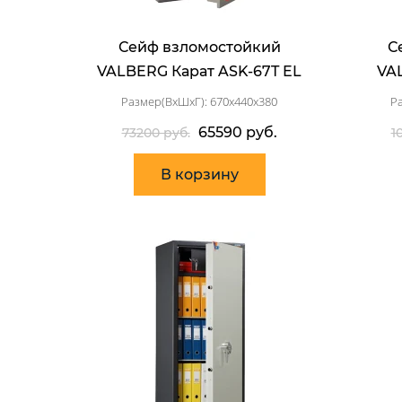
Сейф взломостойкий
С
VALBERG Карат ASK-67T EL
VA
Размер(ВхШхГ): 670x440x380
Р
65590 руб.
73200 руб.
1
В корзину