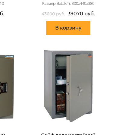
10
Размер(ВхШхГ): 300x440x380
б.
39070 руб.
43600 руб.
В корзину