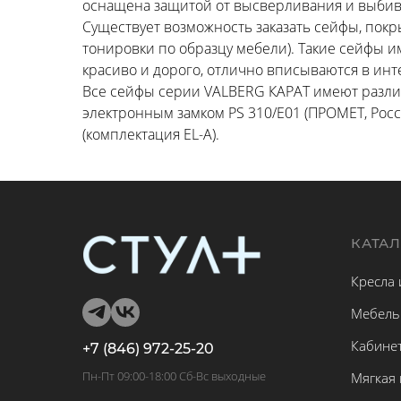
оснащена защитой от высверливания и выбива
Существует возможность заказать сейфы, покр
тонировки по образцу мебели). Такие сейфы 
красиво и дорого, отлично вписываются в инт
Все сейфы серии VALBERG КАРАТ имеют разли
электронным замком PS 310/E01 (ПРОМЕТ, Росс
(комплектация EL-A).
КАТА
Кресла 
Мебель
Кабине
+7 (846) 972-25-20
Пн-Пт 09:00-18:00 Сб-Вс выходные
Мягкая