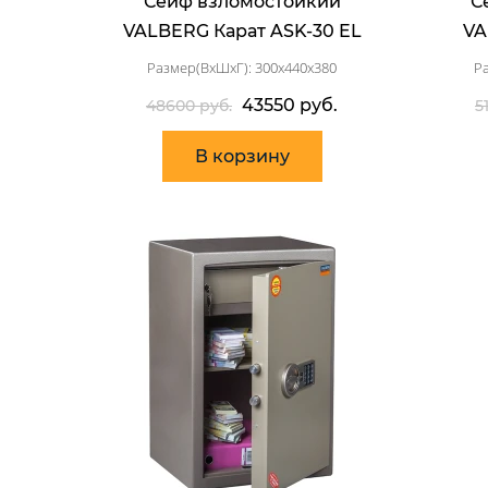
Сейф взломостойкий
С
VALBERG Карат ASK-30 EL
VA
Размер(ВхШхГ): 300x440x380
Р
43550 руб.
48600 руб.
5
В корзину