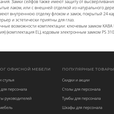
ния. Замки сейфов также имеют защиту от высверливания
ытые лаком, или с внешней отделкой из натурального дер
имеют внутреннюю отделку флоком и замок, покрытый 24-к
ерьер и эстетически приятны для глаз.
чные возможности комплектации: ключевым замком KABA M
ия) (комплектация EL), кодовым электронным замком PS 310
ЛОГ ОФИСНОЙ МЕБЕЛИ
ПОПУЛЯРНЫЕ ТОВАР
и стулья
Скидки и акции
 для персонала
Столы для персонала
ты руководителей
Тумбы для персонала
 мебель
Шкафы для персонала