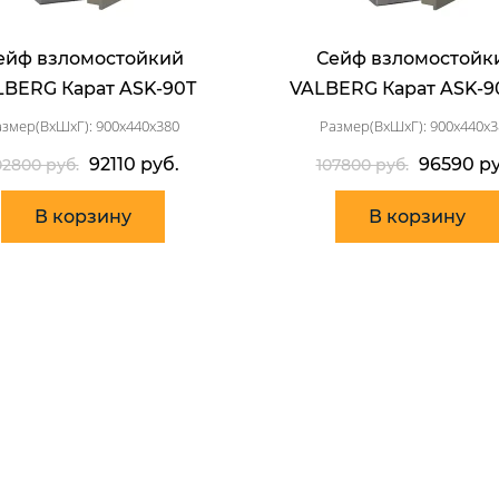
ейф взломостойкий
Сейф взломостойк
LBERG Карат ASK-90T
VALBERG Карат ASK-9
азмер(ВхШхГ): 900x440x380
Размер(ВхШхГ): 900x440x3
92110 руб.
96590 ру
02800 руб.
107800 руб.
В корзину
В корзину