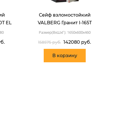
ий
Сейф взломостойкий
0T EL
VALBERG Гранит I-165T
80
Размер(ВхШхГ): 1650x600x460
б.
142080 руб.
158575 руб.
В корзину