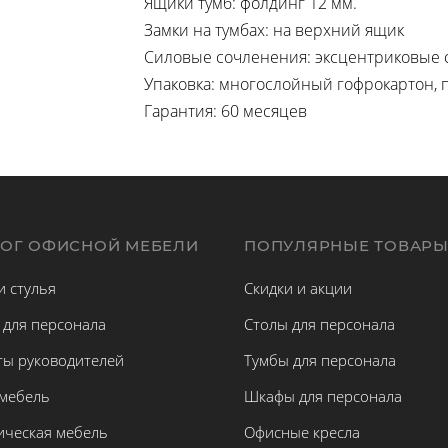
Ящики тумб: фолдинг 12 мм.
Замки на тумбах: на верхний ящик
Силовые сочленения: эксцентриковые 
Упаковка: многослойный гофрокартон, 
Гарантия: 60 месяцев
ЛОГ ОФИСНОЙ МЕБЕЛИ
ПОПУЛЯРНЫЕ ТОВАР
и стулья
Скидки и акции
 для персонала
Столы для персонала
ты руководителей
Тумбы для персонала
 мебель
Шкафы для персонала
ическая мебель
Офисные кресла