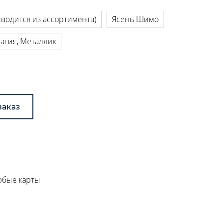
ыводится из ассортимента)
Ясень Шимо
агия, Металлик
заказ
любые карты