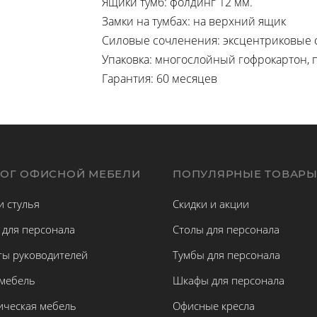
Ящики тумб: фолдинг 12 мм.
Замки на тумбах: на верхний ящик
Силовые сочленения: эксцентриковые 
Упаковка: многослойный гофрокартон, 
Гарантия: 60 месяцев
ЛОГ ОФИСНОЙ МЕБЕЛИ
ПОПУЛЯРНЫЕ ТОВАР
и стулья
Скидки и акции
 для персонала
Столы для персонала
ты руководителей
Тумбы для персонала
 мебель
Шкафы для персонала
ическая мебель
Офисные кресла