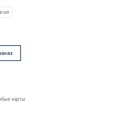
агия
заказ
любые карты