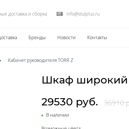
ые доставка и сборка
info@stulplus.ru
доставка
Бренды
Новости
Контакты
Кабинет руководителя TORR Z
Шкаф широкий T
29530 руб.
36910 р
В наличии
Возможные цвета: