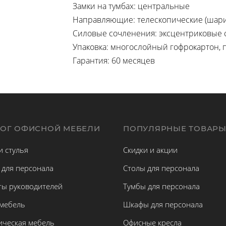
Замки на тумбах: центральные
Направляющие: телескопические (шар
Силовые сочленения: эксцентриковые 
Упаковка: многослойный гофрокартон, 
Гарантия: 60 месяцев
ЛОГ ОФИСНОЙ МЕБЕЛИ
ПОПУЛЯРНЫЕ ТОВАР
и стулья
Скидки и акции
 для персонала
Столы для персонала
ты руководителей
Тумбы для персонала
 мебель
Шкафы для персонала
ическая мебель
Офисные кресла