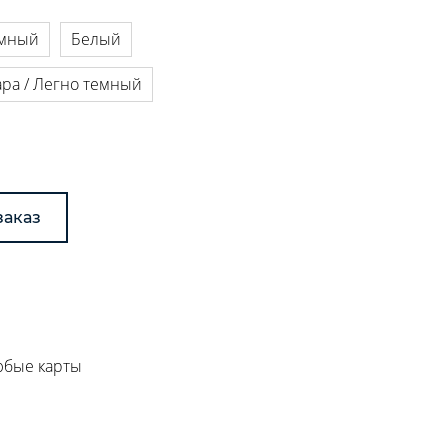
емный
Белый
ара / Легно темный
заказ
любые карты