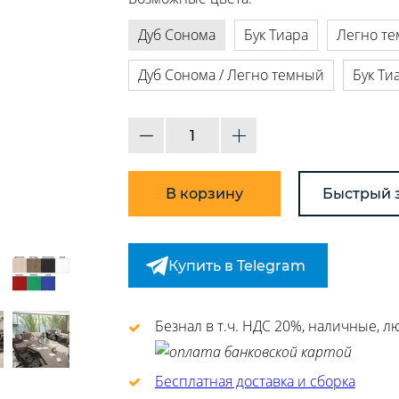
Дуб Сонома
Бук Тиара
Легно т
Дуб Сонома / Легно темный
Бук Ти
В корзину
Быстрый 
Купить в Telegram
Безнал в т.ч. НДС 20%, наличные, 
Бесплатная доставка и сборка