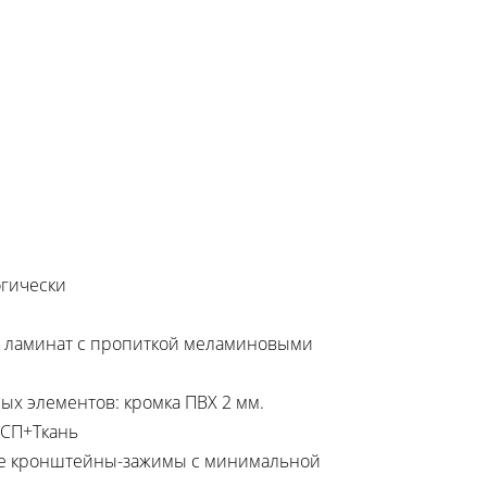
огически
й ламинат с пропиткой меламиновыми
х элементов: кромка ПВХ 2 мм.
ДСП+Ткань
ие кронштейны-зажимы с минимальной