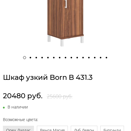
Шкаф узкий Born B 431.3
20480 руб.
25600 руб.
В наличии
Возможные цвета:
Орех Даллас
Венге Магия
Дуб Девон
Бургунди