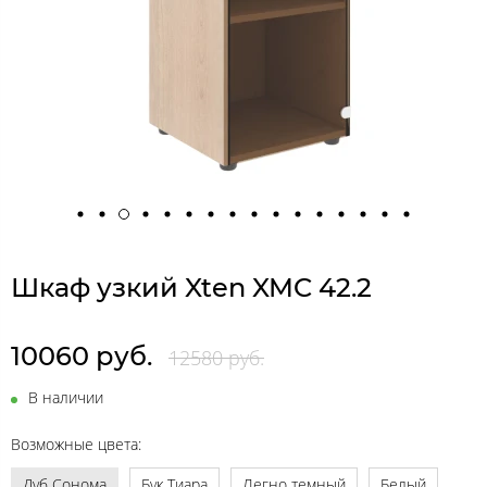
Шкаф узкий Xten XMC 42.2
10060 руб.
12580 руб.
В наличии
Возможные цвета:
Дуб Сонома
Бук Тиара
Легно темный
Белый