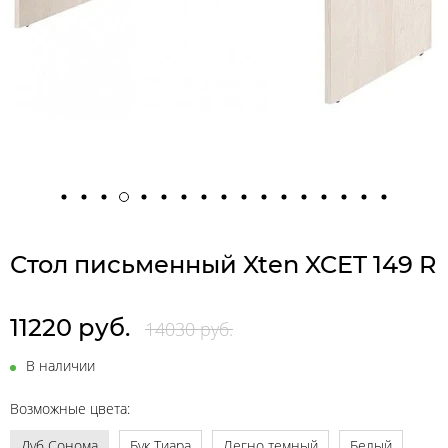
Стол письменный Xten XCET 149 R
11220 руб.
14030 руб.
В наличии
Возможные цвета:
Дуб Сонома
Бук Тиара
Легно темный
Белый