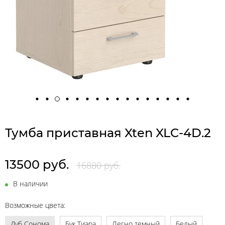
Тумба приставная Xten XLC-4D.2
13500 руб.
16880 руб.
В наличии
Возможные цвета:
Дуб Сонома
Бук Тиара
Легно темный
Белый