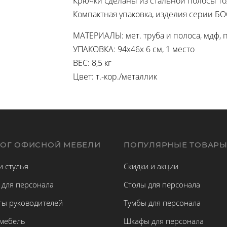
Крючки сделаны из стальной полосы 
Компактная упаковка, изделия серии Б
МАТЕРИАЛЫ: мет. труба и полоса, мдф, п
УПАКОВКА: 94х46х 6 см, 1 место
ВЕС: 8,5 кг
Цвет: т.-кор./металлик
ЛОГ ОФИСНОЙ МЕБЕЛИ
ПОПУЛЯРНЫЕ ТОВАР
и стулья
Скидки и акции
 для персонала
Столы для персонала
ты руководителей
Тумбы для персонала
 мебель
Шкафы для персонала